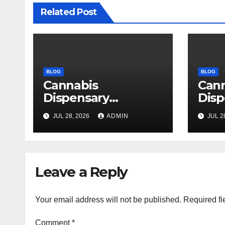
Related Post
BLOG
BLOG
Cannabis
Can
Dispensary
Disp
Delivering Reliable
High
JUL 28, 2026
ADMIN
JUL 2
Products Every
Sele
Time
Leave a Reply
Your email address will not be published.
Required fi
Comment
*