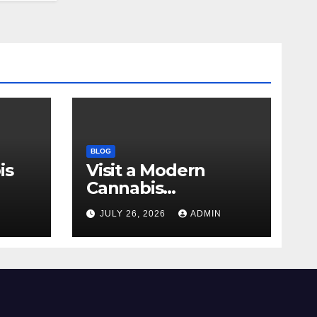
BLOG
is
Visit a Modern
Cannabis
r Me
Dispensary for
N
JULY 26, 2026
ADMIN
Wellness