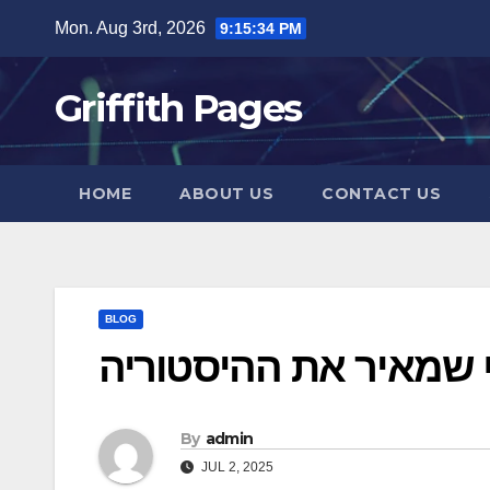
Skip
Mon. Aug 3rd, 2026
9:15:35 PM
to
content
Griffith Pages
HOME
ABOUT US
CONTACT US
BLOG
 שמאיר את ההיסטוריה
By
admin
JUL 2, 2025