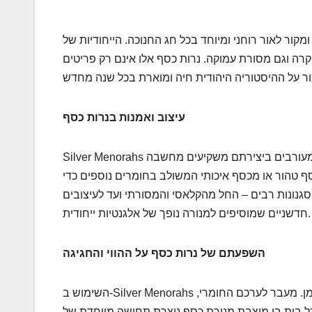
ת היהודית ומקור לאור רוחני ומיוחד בכל חג החנוכה. הייחודיות של
רה וגם מסורת עמוקה. נרות כסף אלו אינם רק פריטים
עיצוב ואמנות בנרות כסף
Silver Menorahs נחשבים לא רק לכלי טקסי אלא גם ליצירות אמנות מהודרות. האומנים המעורבים ביצירתם משקיעים מחשבה
סף טהור או מכסף איכותי המשולב בחומרים נוספים כדי
 סגנונות רבים – החל מהקלאסי והמסורתי ועד לעיצובים
חדשניים שמוסיפים למנורה נופך של אלגנטיות ייחודית.
השפעתם של נרות כסף על ההווי והחגיגה
השימוש ב-Silver Menorahs בחנוכה מוסיף לאווירה את הזוהר והיופי של הכסף המשולב באור השמן. מעבר לערכם החומרי,
ל בית בו מוצבת מנורת כסף נוצרת תחושה מיוחדת של