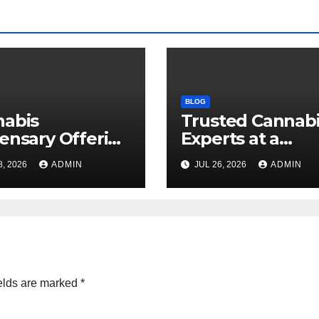
BLOG
nabis
Trusted Cannab
ensary Offering
Experts at a
 Quality Flower
Dispensary Nea
8, 2026
ADMIN
JUL 26, 2026
ADMIN
ctions
elds are marked
*