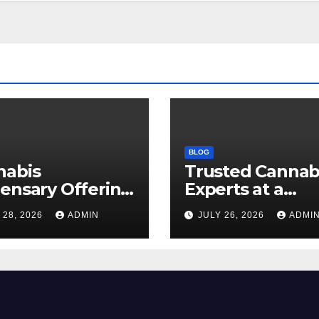
BLOG
nabis
Trusted Cannab
ensary Offering
Experts at a
 Quality Flower
Dispensary Nea
 28, 2026
ADMIN
JULY 26, 2026
ADMI
ctions