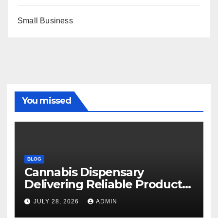
Small Business
You missed
BLOG
Cannabis Dispensary
Delivering Reliable Products
Every Time
JULY 28, 2026
ADMIN