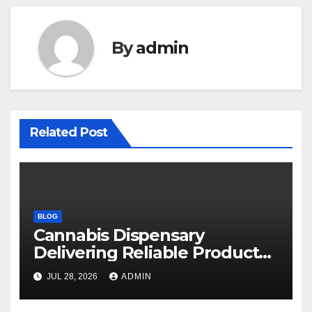
By
admin
Related Post
BLOG
Cannabis Dispensary
Delivering Reliable Products
Every Time
JUL 28, 2026
ADMIN