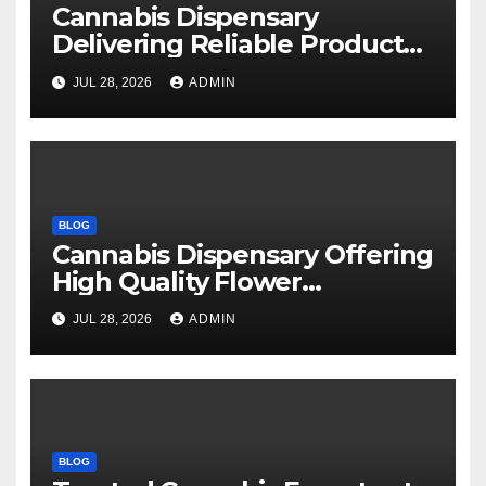
Cannabis Dispensary
Delivering Reliable Products
Every Time
JUL 28, 2026
ADMIN
BLOG
Cannabis Dispensary Offering
High Quality Flower
Selections
JUL 28, 2026
ADMIN
BLOG