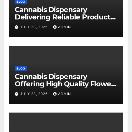
BLOG
Cannabis Dispensary
Delivering Reliable Products
Every Time
JULY 28, 2026
ADMIN
BLOG
Cannabis Dispensary
Offering High Quality Flower
Selections
JULY 28, 2026
ADMIN