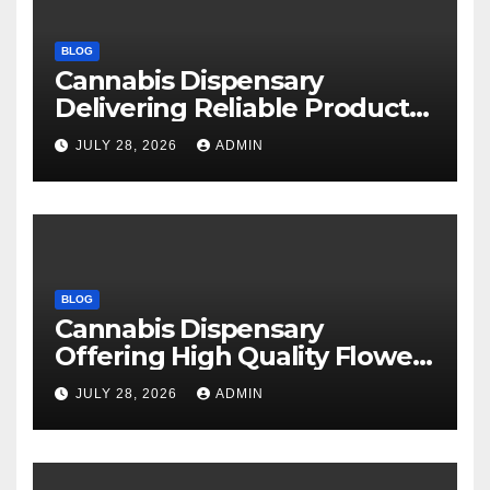
BLOG
Cannabis Dispensary
Delivering Reliable Products
Every Time
JULY 28, 2026
ADMIN
BLOG
Cannabis Dispensary
Offering High Quality Flower
Selections
JULY 28, 2026
ADMIN