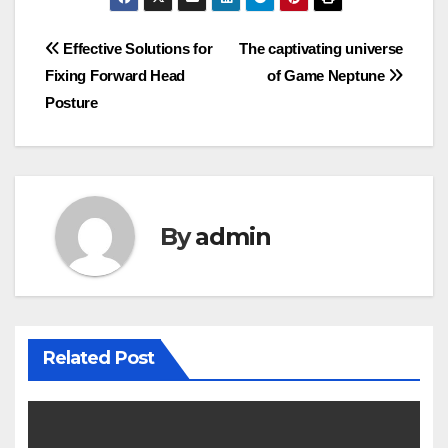
Post
Effective Solutions for
The captivating universe
Fixing Forward Head
of Game Neptune
navigation
Posture
By
admin
Related Post