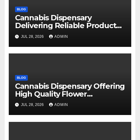
BLOG
Cannabis Dispensary
Delivering Reliable Products
Every Time
JUL 28, 2026
ADMIN
BLOG
Cannabis Dispensary Offering
High Quality Flower
Selections
JUL 28, 2026
ADMIN