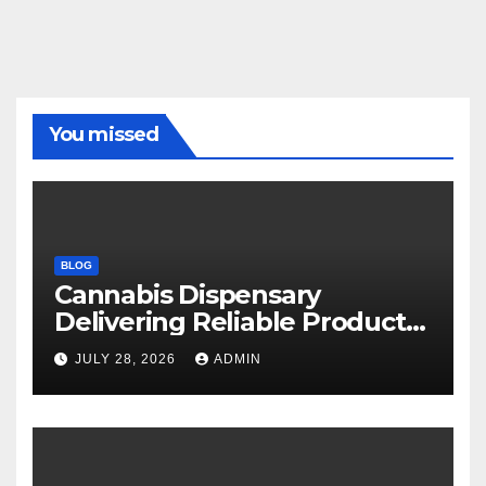
You missed
BLOG
Cannabis Dispensary
Delivering Reliable Products
Every Time
JULY 28, 2026
ADMIN