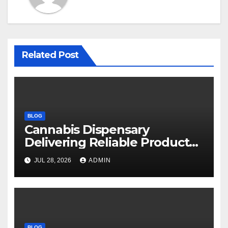
Related Post
BLOG
Cannabis Dispensary
Delivering Reliable Products
Every Time
JUL 28, 2026
ADMIN
BLOG