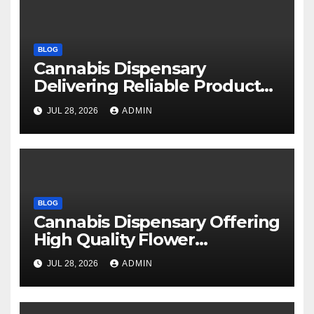
BLOG
Cannabis Dispensary
Delivering Reliable Products
Every Time
JUL 28, 2026
ADMIN
BLOG
Cannabis Dispensary Offering
High Quality Flower
Selections
JUL 28, 2026
ADMIN