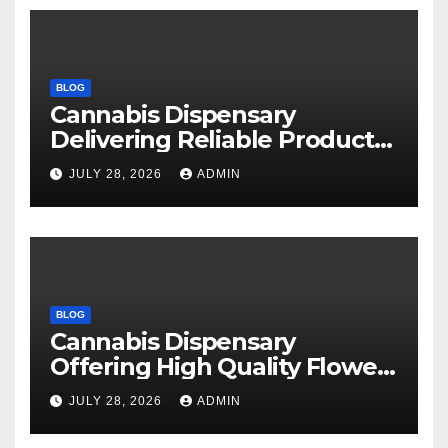
BLOG
Cannabis Dispensary
Delivering Reliable Products
Every Time
JULY 28, 2026
ADMIN
BLOG
Cannabis Dispensary
Offering High Quality Flower
Selections
JULY 28, 2026
ADMIN