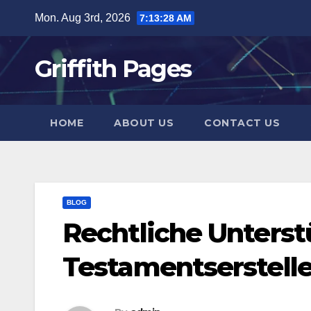
Skip
Mon. Aug 3rd, 2026
7:13:29 AM
to
content
Griffith Pages
HOME
ABOUT US
CONTACT US
BLOG
Rechtliche Unters
Testamentserstell