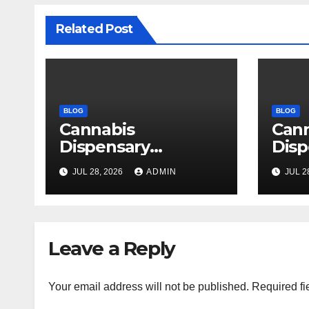
Related Post
BLOG
BLOG
Cannabis
Can
Dispensary
Disp
Delivering Reliable
High
JUL 28, 2026
ADMIN
JUL 2
Products Every
Sele
Time
Leave a Reply
Your email address will not be published.
Required fi