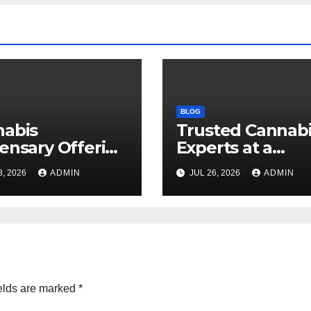
BLOG
nabis
Trusted Cannab
ensary Offering
Experts at a
 Quality Flower
Dispensary Nea
8, 2026
ADMIN
JUL 26, 2026
ADMIN
ctions
elds are marked
*