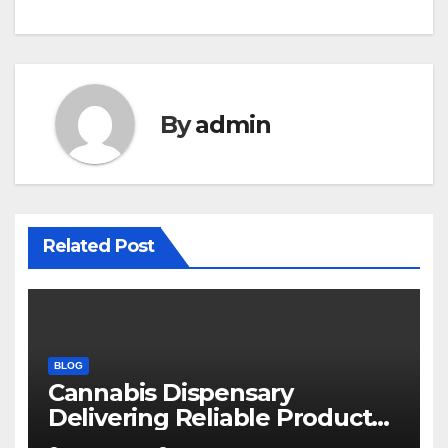
By
admin
Related Post
BLOG
Cannabis Dispensary
Delivering Reliable Products
Every Time