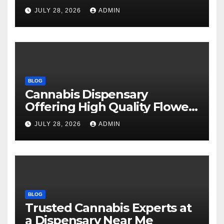
Every Time
JULY 28, 2026
ADMIN
BLOG
Cannabis Dispensary
Offering High Quality Flower
Selections
JULY 28, 2026
ADMIN
BLOG
Trusted Cannabis Experts at
a Dispensary Near Me