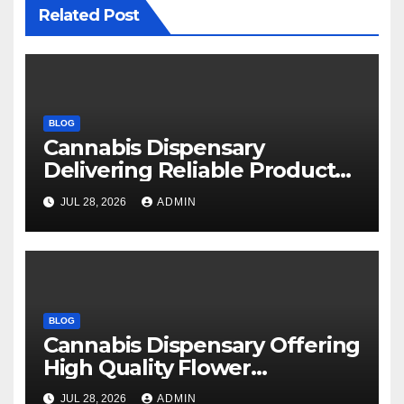
Related Post
BLOG
Cannabis Dispensary
Delivering Reliable Products
Every Time
JUL 28, 2026
ADMIN
BLOG
Cannabis Dispensary Offering
High Quality Flower
Selections
JUL 28, 2026
ADMIN