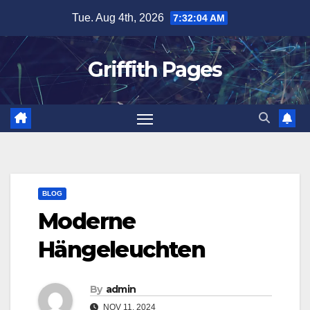
Skip
Tue. Aug 4th, 2026
7:32:05 AM
to
content
Griffith Pages
BLOG
Moderne
Hängeleuchten
By
admin
NOV 11, 2024