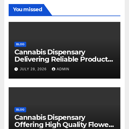
You missed
BLOG
Cannabis Dispensary
Delivering Reliable Products
Every Time
JULY 28, 2026
ADMIN
BLOG
Cannabis Dispensary
Offering High Quality Flower