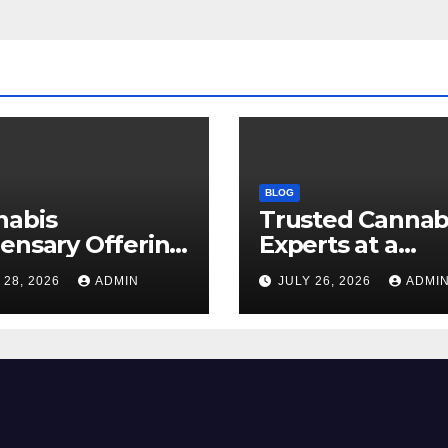
BLOG
nabis
Trusted Cannab
ensary Offering
Experts at a
 Quality Flower
Dispensary Nea
 28, 2026
ADMIN
JULY 26, 2026
ADMI
ctions