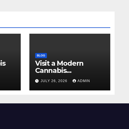
BLOG
is
Visit a Modern
Cannabis
r Me
Dispensary for
N
JULY 26, 2026
ADMIN
Wellness