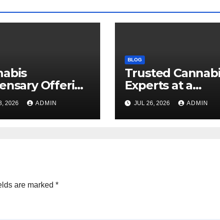
BLOG
nabis
Trusted Cannab
ensary Offering
Experts at a
 Quality Flower
Dispensary Nea
8, 2026
ADMIN
JUL 26, 2026
ADMIN
ctions
elds are marked
*