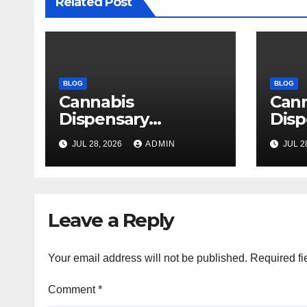
Related Post
BLOG
BLOG
Cannabis
Can
Dispensary
Disp
Delivering Reliable
High
JUL 28, 2026
ADMIN
JUL 2
Products Every
Sele
Time
Leave a Reply
Your email address will not be published.
Required fi
Comment
*