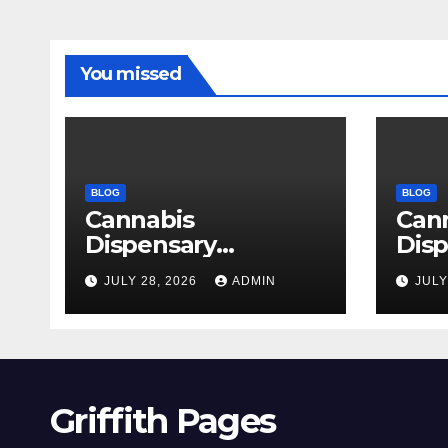
You missed
BLOG
BLOG
Cannabis
Can
Dispensary
Disp
Delivering Reliable
High
JULY 28, 2026
ADMIN
JULY
Products Every
Sele
Time
Griffith Pages