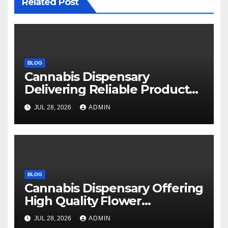
Related Post
BLOG
Cannabis Dispensary
Delivering Reliable Products
Every Time
JUL 28, 2026
ADMIN
BLOG
Cannabis Dispensary Offering
High Quality Flower
Selections
JUL 28, 2026
ADMIN