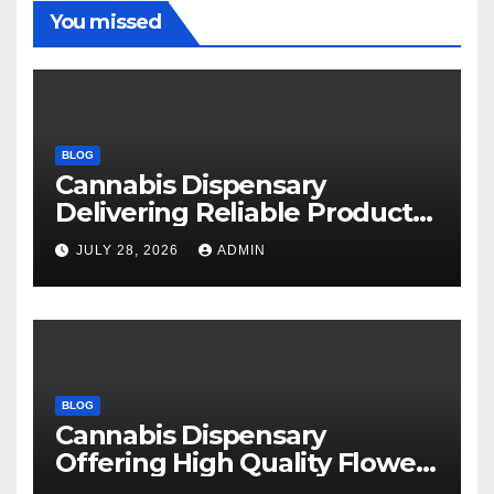
You missed
BLOG
Cannabis Dispensary
Delivering Reliable Products
Every Time
JULY 28, 2026
ADMIN
BLOG
Cannabis Dispensary
Offering High Quality Flower
Selections