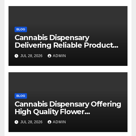
BLOG
Cannabis Dispensary
Delivering Reliable Products
Every Time
JUL 28, 2026
ADMIN
BLOG
Cannabis Dispensary Offering
High Quality Flower
Selections
JUL 28, 2026
ADMIN