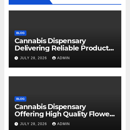
BLOG
Cannabis Dispensary
Delivering Reliable Products
Every Time
JULY 28, 2026
ADMIN
BLOG
Cannabis Dispensary
Offering High Quality Flower
Selections
JULY 28, 2026
ADMIN