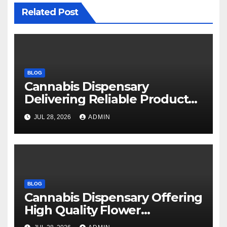
Related Post
BLOG
Cannabis Dispensary
Delivering Reliable Products
Every Time
JUL 28, 2026
ADMIN
BLOG
Cannabis Dispensary Offering
High Quality Flower
Selections