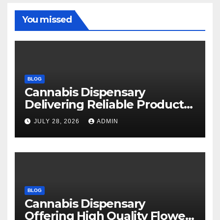
You missed
BLOG
Cannabis Dispensary
Delivering Reliable Products
Every Time
JULY 28, 2026
ADMIN
BLOG
Cannabis Dispensary
Offering High Quality Flower