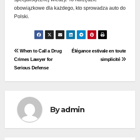
obowiązkowe dla każdego, kto sprowadza auto do
Polski.
Post
When to Call a Drug
Élégance estivale en toute
Crimes Lawyer for
simplicité
navigation
Serious Defense
By
admin